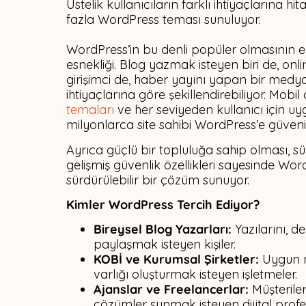
Üstelik kullanıcıların farklı ihtiyaçlarına h
fazla WordPress teması sunuluyor.
WordPress’in bu denli popüler olmasının e
esnekliği. Blog yazmak isteyen biri de, o
girişimci de, haber yayını yapan bir medy
ihtiyaçlarına göre şekillendirebiliyor. Mobil 
temaları
ve her seviyeden kullanıcı için u
milyonlarca site sahibi WordPress’e güveni
Ayrıca güçlü bir topluluğa sahip olması, sü
gelişmiş güvenlik özellikleri sayesinde Wor
sürdürülebilir bir çözüm sunuyor.
Kimler WordPress Tercih Ediyor?
Bireysel Blog Yazarları:
Yazılarını, d
paylaşmak isteyen kişiler.
KOBİ ve Kurumsal Şirketler:
Uygun m
varlığı oluşturmak isteyen işletmeler.
Ajanslar ve Freelancerlar:
Müşterileri
çözümler sunmak isteyen dijital profe