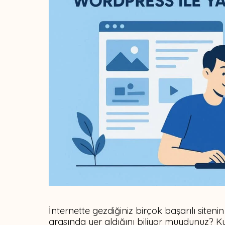
İnternette gezdiğiniz birçok başarılı siteni
arasında yer aldığını biliyor muydunuz? Kulla