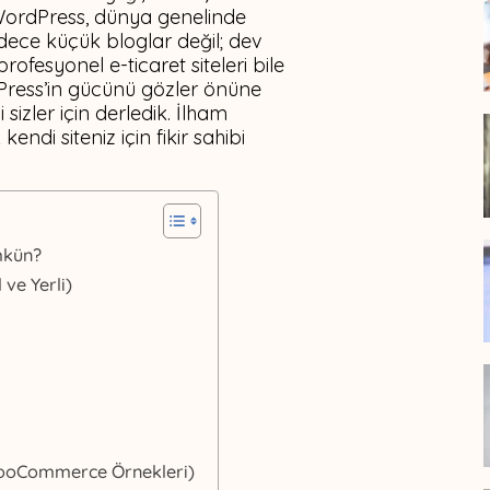
 WordPress, dünya genelinde
dece küçük bloglar değil; dev
fesyonel e-ticaret siteleri bile
dPress’in gücünü gözler önüne
 sizler için derledik. İlham
endi siteniz için fikir sahibi
mkün?
ve Yerli)
(WooCommerce Örnekleri)