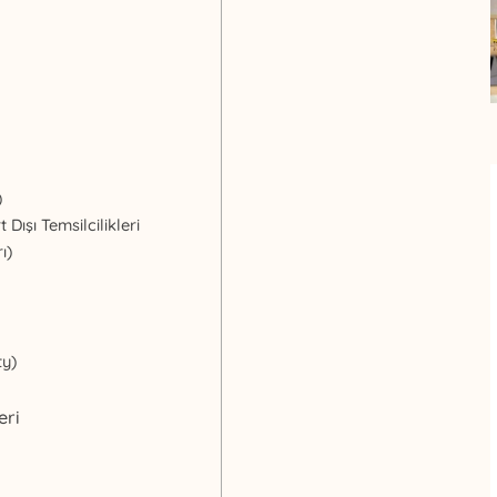
)
 Dışı Temsilcilikleri
ı)
ty)
eri