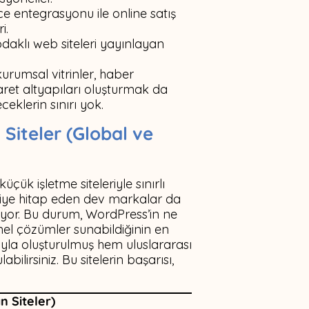
ntegrasyonu ile online satış
i.
odaklı web siteleri yayınlayan
kurumsal vitrinler, haber
caret altyapıları oluşturmak da
eklerin sınırı yok.
Siteler (Global ve
ük işletme siteleriyle sınırlı
çiye hitap eden dev markalar da
diyor. Bu durum, WordPress’in ne
nel çözümler sunabildiğinin en
ıyla oluşturulmuş hem uluslararası
ilirsiniz. Bu sitelerin başarısı,
n Siteler)