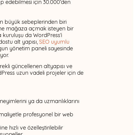
itap edebilmesi için 30.000’den
n büyük sebeplerinden biri
nline mağaza açmak isteyen bir
a kuruluşu da WordPress’i
dostu alt yapısı,
SEO uyumlu
ygun yönetim paneli sayesinde
yor.
rekli güncellenen altyapısı ve
dPress uzun vadeli projeler için de
eneyimlerini ya da uzmanlıklarını
aliyetle profesyonel bir web
ne hızlı ve özelleştirilebilir
syoneller.