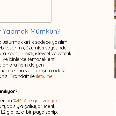
ler Yapmak Mümkün?
 oluşturmak artık sadece yazılım
 web tasarım çözümleri sayesinde
 kadar – hızlı, işlevsel ve estetik
sı ve binlerce tema/eklenti
 olanlara hem de yeni
z için özgün ve dönüşüm odaklı
nız, Brandaft ile
iletişime
nılıyor?
erinin
%43,5’ine güç veriyor
.
yapısıyla çalışıyor. İçerik
2 gibi ezici bir paya sahip.