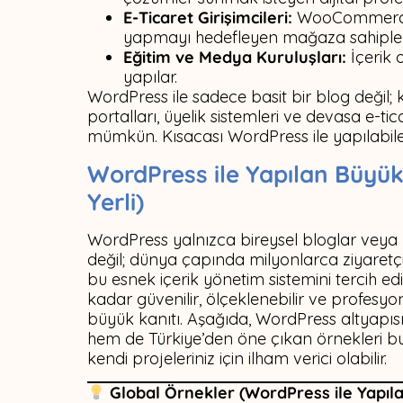
E-Ticaret Girişimcileri:
WooCommerce e
yapmayı hedefleyen mağaza sahipler
Eğitim ve Medya Kuruluşları:
İçerik 
yapılar.
WordPress ile sadece basit bir blog değil; 
portalları, üyelik sistemleri ve devasa e-ti
mümkün. Kısacası WordPress ile yapılabilec
WordPress ile Yapılan Büyük 
Yerli)
WordPress yalnızca bireysel bloglar veya küç
değil; dünya çapında milyonlarca ziyaret
bu esnek içerik yönetim sistemini tercih e
kadar güvenilir, ölçeklenebilir ve profesyo
büyük kanıtı. Aşağıda, WordPress altyapıs
hem de Türkiye’den öne çıkan örnekleri bulab
kendi projeleriniz için ilham verici olabilir.
Global Örnekler (WordPress ile Yapıla