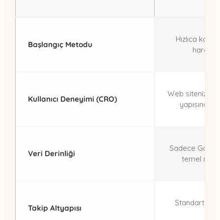
Hızlıca kamp
Başlangıç Metodu
harcama
Web sitenizin i
Kullanıcı Deneyimi (CRO)
yapısına m
Sadece Google
Veri Derinliği
temel metri
Standart dön
Takip Altyapısı
ye