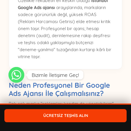
Özellikle rekabetin en keskin olduğu
İstanbul
Google Ads ajansı
arayışlarında, markaların
sadece görünürlük değil, yüksek ROAS
(Reklam Harcaması Getirisi) elde etmesi kritik
önem taşır. Profesyonel bir ajans; hesap
denetimi (audit), derinlemesine rakip deşifresi
ve teşhis odaklı yaklaşımıyla bütçenizi
"deneme-yanılma" tuzağından kurtarıp kârlı bir
vitrine taşır.
Bizimle İletişime Geç!
Neden Profesyonel Bir Google
Ads Ajansı İle Çalışmalısınız?
Pek çok marka "reklamları kendim de yönetebilirim"
diyerek yola çıksa da, karmaşık algoritma yapıları ve
ÜCRETSİZ TEŞHİS ALIN
bütçe sızıntıları nedeniyle kısa sürede tıkanabiliyor. İşte
profesyonel bir
Google Ads danışmanlığı
almanın