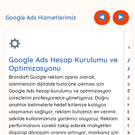
Google Ads Hizmetlerimiz
Google Ads Hesap Kurulumu ve
Ar
Optimizasyonu
A
Brandaft Google reklam ajansı olarak,
Ara
işletmenizin dijitalde hızla öne çıkması için
siz
Google Ads hesap kurulumu ve optimizasyon
Bra
süreçlerini profesyonelce yönetiyoruz. Doğru
ara
anahtar kelimelerle hedef kitlenize kolayca
Hed
ulaşmanızı sağlıyor, reklam bütçenizi en verimli
bel
şekilde kullanmanıza yardımcı oluyoruz. Reklam
kon
performansını sürekli takip ederek maliyetleri
tık
düşürüp dönüşüm oranını artırıyor, markanız için
kam