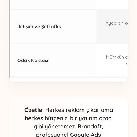
Ayda bir kez s
İletişim ve Şeffaflık
gönd
Mümkün olduğ
Odak Noktası
ve g
Özetle:
Herkes reklam çıkar ama
herkes bütçenizi bir yatırım aracı
gibi yönetemez. Brandaft,
profesyonel
Google Ads