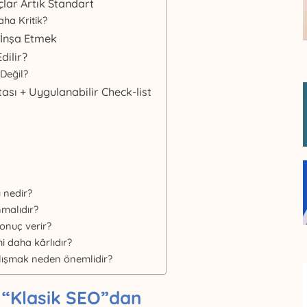
lar Artık Standart
ha Kritik?
i İnşa Etmek
dilir?
Değil?
ası + Uygulanabilir Check-list
ı nedir?
nmalıdır?
onuç verir?
i daha kârlıdır?
çalışmak neden önemlidir?
 “Klasik SEO”dan