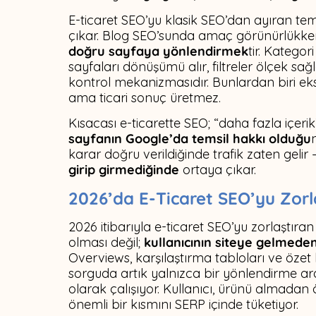
E-ticaret SEO’yu klasik SEO’dan ayıran t
çıkar. Blog SEO’sunda amaç görünürlükke
doğru sayfaya yönlendirmek
tir. Kategor
sayfaları dönüşümü alır, filtreler ölçek sağ
kontrol mekanizmasıdır. Bunlardan biri eksi
ama ticari sonuç üretmez.
Kısacası e-ticarette SEO; “daha fazla içerik
sayfanın Google’da temsil hakkı olduğu
karar doğru verildiğinde trafik zaten gelir 
girip girmediğinde
ortaya çıkar.
2026’da E-Ticaret SEO’yu Zorla
2026 itibarıyla e-ticaret SEO’yu zorlaştıran
olması değil;
kullanıcının siteye gelmeden
Overviews, karşılaştırma tabloları ve özet
sorguda artık yalnızca bir yönlendirme ar
olarak çalışıyor. Kullanıcı, ürünü almadan 
önemli bir kısmını SERP içinde tüketiyor.