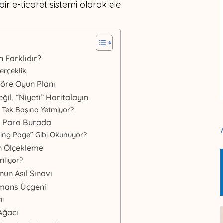
ir e-ticaret sistemi olarak ele
 Farklıdır?
erçeklik
 Göre Oyun Planı
il, “Niyeti” Haritalayın
 Tek Başına Yetmiyor?
k Para Burada
ding Page” Gibi Okunuyor?
n Ölçekleme
iliyor?
nun Asıl Sınavı
ormans Üçgeni
mi
Ağacı