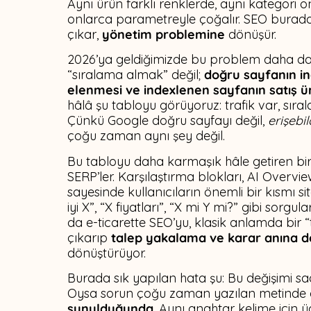
Aynı ürün farklı renklerde, aynı kategori on
onlarca parametreyle çoğalır. SEO burada
çıkar,
yönetim problemine
dönüşür.
2026’ya geldiğimizde bu problem daha da 
“sıralama almak” değil;
doğru sayfanın in
elenmesi ve indexlenen sayfanın satış ü
hâlâ şu tabloyu görüyoruz: trafik var, sıra
Çünkü Google doğru sayfayı değil,
erişebil
çoğu zaman aynı şey değil.
Bu tabloyu daha karmaşık hâle getiren bir
SERP’ler. Karşılaştırma blokları, AI Overvi
sayesinde kullanıcıların önemli bir kısmı s
iyi X”, “X fiyatları”, “X mi Y mi?” gibi sorgu
da e-ticarette SEO’yu, klasik anlamda bir “
çıkarıp
talep yakalama ve karar anına 
dönüştürüyor.
Burada sık yapılan hata şu: Bu değişimi s
Oysa sorun çoğu zaman yazılan metinde d
sunulduğunda
. Aynı anahtar kelime için üç