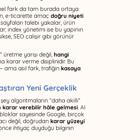
emel fark da tam burada ortaya
n, e-ticarette amaç
doğru niyeti
i sayfaları talebi yakalar, ürün
lar; index yönetimi ise bu yapının
kse, SEO çalışır gibi görünür
” üretme yarışı değil,
hangi
na karar verme disiplinidir. Bu
— ama asıl fark, trafiğin
kasaya
ştıran Yeni Gerçeklik
 şey algoritmaların “daha akıllı”
 karar verebilir hâle gelmesi
. AI
 bloklar sayesinde Google, birçok
acı değil, doğrudan
karar yüzeyi
önce ihtiyaç duyduğu bilginin