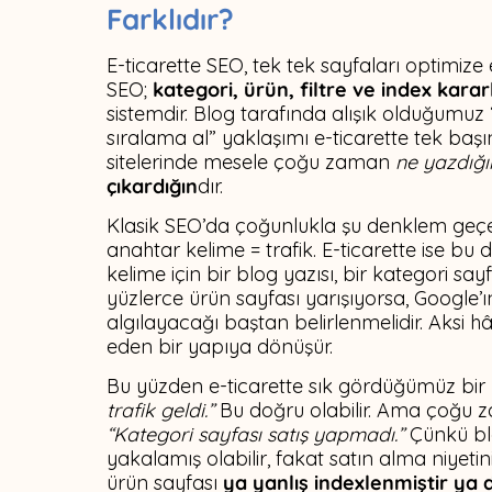
Farklıdır?
E-ticarette SEO, tek tek sayfaları optimize
SEO;
kategori, ürün, filtre ve index kararl
sistemdir. Blog tarafında alışık olduğumuz “
sıralama al” yaklaşımı e-ticarette tek baş
sitelerinde mesele çoğu zaman
ne yazdığı
çıkardığın
dır.
Klasik SEO’da çoğunlukla şu denklem geçerl
anahtar kelime = trafik. E-ticarette ise bu
kelime için bir blog yazısı, bir kategori sayf
yüzlerce ürün sayfası yarışıyorsa, Google’ı
algılayacağı baştan belirlenmelidir. Aksi h
eden bir yapıya dönüşür.
Bu yüzden e-ticarette sık gördüğümüz bir y
trafik geldi.”
Bu doğru olabilir. Ama çoğu 
“Kategori sayfası satış yapmadı.”
Çünkü blog
yakalamış olabilir, fakat satın alma niyetin
ürün sayfası
ya yanlış indexlenmiştir ya