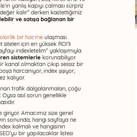
le’ın yanlış kapıyı çalması sürpriz
değer kalır” derken kastettiğimiz
ülebilir ve satışa bağlanan bir
dolarlık bir hacme
ulaşması
siteleri için en yüksek ROI’li
ayfayı indexletelim” yaklaşımıyla
iren sistemlerle
korunabiliyor.
ir kanal olmaktan çıkıp sessiz bir
oşa harcanıyor, index şişiyor,
z kalıyor.
an trafik dalgalanmaları, çoğu
Oysa asıl sorun genellikle
sıdır.
giriyor. Amacımız size genel
erin sonunda; hangi sayfaya ne
index kalmalı ve hangisinin
SEO’yu bir yapılacaklar listesi