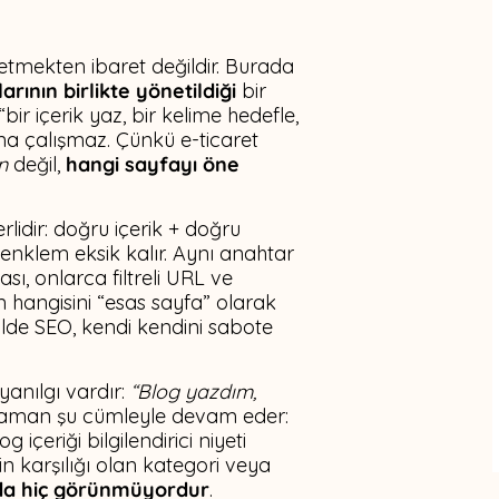
 etmekten ibaret değildir. Burada
arının birlikte yönetildiği
bir
bir içerik yaz, bir kelime hedefle,
ına çalışmaz. Çünkü e-ticaret
n
değil,
hangi sayfayı öne
idir: doğru içerik + doğru
 denklem eksik kalır. Aynı anahtar
ası, onlarca filtreli URL ve
n hangisini “esas sayfa” olarak
âlde SEO, kendi kendini sabote
anılgı vardır:
“Blog yazdım,
zaman şu cümleyle devam eder:
 içeriği bilgilendirici niyeti
in karşılığı olan kategori veya
 da hiç görünmüyordur
.