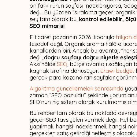
on farklı ürün sayfası indexleniyorsa, Goog
değil. Bu yüzden “sıralama geçer, organik 
şey tam olarak bu:
kontrol edilebilir, ölç
SEO mimarisi
.
E-ticaret pazarının 2026 itibarıyla
trilyon 
tesadüf değil. Organik arama hâlâ e-ticaret 
kanallardan biri. Ancak bu avantaj, “her s
değil;
doğru sayfayı doğru niyetle eşleşt
Aksi hâlde
SEO
, bütçe avantajı sağlayan b
kaynak israfına dönüşüyor:
crawl budget
b
gerçek para kazandıran sayfalar görünme
Algoritma güncellemeleri sonrasında
yaşan
zaman “SEO bozuldu” şeklinde yorumlanır. 
SEO’nun hiç sistem olarak kurulmamış olma
Bu rehber tam olarak bu noktada devreye 
geçer SEO tavsiyeleri vermek değil. Rehb
yapılmalı, hangisi indexlenmeli, hangisi no
gerçekten satış getirdiği netleşmiş olacak. 