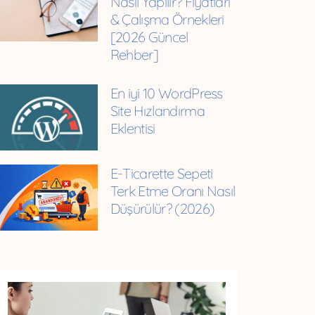
Nasıl Yapılır? Fiyatları
& Çalışma Örnekleri
[2026 Güncel
Rehber]
En iyi 10 WordPress
Site Hızlandırma
Eklentisi
E-Ticarette Sepeti
Terk Etme Oranı Nasıl
Düşürülür? (2026)