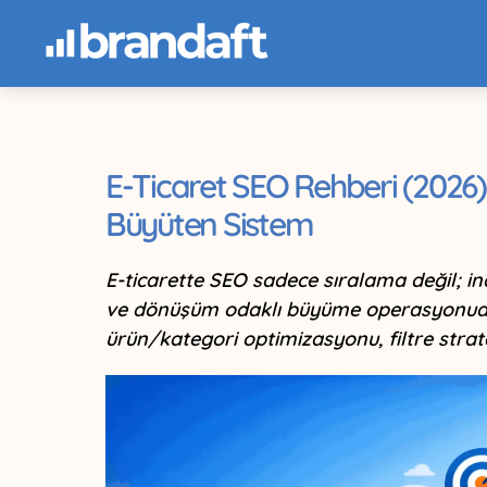
E-Ticaret SEO Rehberi (2026): 
Büyüten Sistem
E-ticarette SEO sadece sıralama değil; in
ve dönüşüm odaklı büyüme operasyonudur
ürün/kategori optimizasyonu, filtre strate