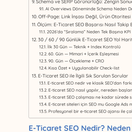
Schema ve SERP Görünürlüğü: Zengin Sonuç
AI Overviews Döneminde Schema Neden Da
Off-Page: Link İnşası Değil, Ürün Otorites
Ölçüm: E-Ticaret SEO Başarısı Nasıl Takip E
2026’da “Sıralama” Neden Tek Başına KPI 
30 / 60 / 90 Günlük E-Ticaret SEO Yol Harit
İlk 30 Gün — Teknik + Index Kontrolü
60. Gün — Mimari + İçerik Eşleşmesi
90. Gün — Ölçekleme + CRO
Kısa Özet + Uygulanabilir Check-list
E-Ticaret SEO ile İlgili Sık Sorulan Sorular
E-ticaret SEO nedir ve klasik SEO’dan fark
E-ticaret SEO nasıl yapılır, nereden başla
E-ticaret SEO çalışması ne kadar sürede s
E-ticaret siteleri için SEO mu Google Ads m
Profesyonel bir e-ticaret SEO ajansı ile 
E-Ticaret SEO Nedir? Neden