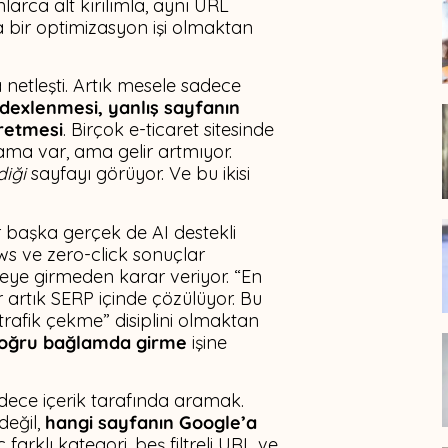
larca alt kırılımla, aynı URL
 bir optimizasyon işi olmaktan
netleşti. Artık mesele sadece
dexlenmesi, yanlış sayfanın
retmesi
. Birçok e-ticaret sitesinde
lama var, ama gelir artmıyor.
diği
sayfayı görüyor. Ve bu ikisi
 başka gerçek de AI destekli
ews ve zero-click sonuçlar
iteye girmeden karar veriyor. “En
lar artık SERP içinde çözülüyor. Bu
trafik çekme” disiplini olmaktan
doğru bağlamda girme
işine
adece içerik tarafında aramak.
eğil,
hangi sayfanın Google’a
 farklı kategori, beş filtreli URL ve