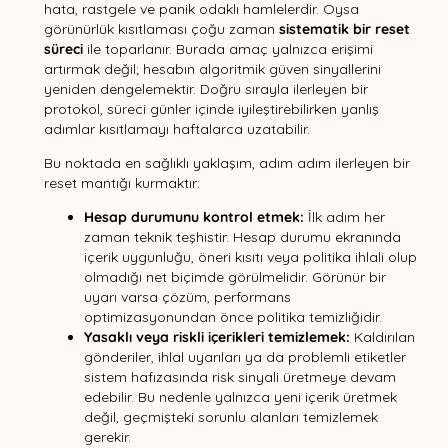
hata, rastgele ve panik odaklı hamlelerdir. Oysa
görünürlük kısıtlaması çoğu zaman
sistematik bir reset
süreci
ile toparlanır. Burada amaç yalnızca erişimi
artırmak değil; hesabın algoritmik güven sinyallerini
yeniden dengelemektir. Doğru sırayla ilerleyen bir
protokol, süreci günler içinde iyileştirebilirken yanlış
adımlar kısıtlamayı haftalarca uzatabilir.
Bu noktada en sağlıklı yaklaşım, adım adım ilerleyen bir
reset mantığı kurmaktır:
Hesap durumunu kontrol etmek:
İlk adım her
zaman teknik teşhistir. Hesap durumu ekranında
içerik uygunluğu, öneri kısıtı veya politika ihlali olup
olmadığı net biçimde görülmelidir. Görünür bir
uyarı varsa çözüm, performans
optimizasyonundan önce politika temizliğidir.
Yasaklı veya riskli içerikleri temizlemek:
Kaldırılan
gönderiler, ihlal uyarıları ya da problemli etiketler
sistem hafızasında risk sinyali üretmeye devam
edebilir. Bu nedenle yalnızca yeni içerik üretmek
değil, geçmişteki sorunlu alanları temizlemek
gerekir.