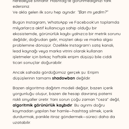
neredeyse sıfırlanır. Hashtag’te görünmediğinizi fark
edersiniz.
Ve akla gelen ilk soru hep aynıdır:
“Ban mı yedim?”
Bugün Instagram, WhatsApp ve Facebook’un toplamda
milyarlarca aktif kullanıcıya sahip olduğu bir
ekosistemde, görünürlük kaybı yalnızca bir metrik sorunu
değildir; doğrudan gelir, müşteri akışı ve marka algısı
problemine dönüşür. Özellikle Instagram’ı satış kanalı,
lead kaynağı veya marka vitrini olarak kullanan
işletmeler için birkaç haftalık erişim düşüşü bile ciddi
ticari sonuçlar doğurabilir.
Ancak sahada gördüğümüz gerçek şu: Erişim
düşüşlerinin tamamı
shadowban
değildir.
Bazen algoritma dağıtım modeli değişir, bazen içerik
yorgunluğu oluşur, bazen de hesap davranış paterni
riskli sinyaller üretir. Yani sorun çoğu zaman “ceza” değil,
algoritmik görünürlük kaybıdır
. Bu ayrımı doğru
koymadan yapılan her hamle—hashtag silmek, içerik
durdurmak, panikle itiraz göndermek—süreci daha da
uzatabilir.