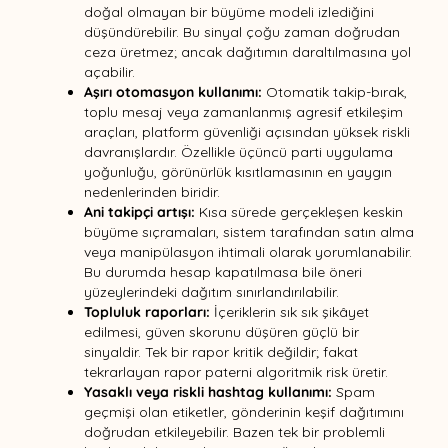
doğal olmayan bir büyüme modeli izlediğini
düşündürebilir. Bu sinyal çoğu zaman doğrudan
ceza üretmez; ancak dağıtımın daraltılmasına yol
açabilir.
Aşırı otomasyon kullanımı:
Otomatik takip-bırak,
toplu mesaj veya zamanlanmış agresif etkileşim
araçları, platform güvenliği açısından yüksek riskli
davranışlardır. Özellikle üçüncü parti uygulama
yoğunluğu, görünürlük kısıtlamasının en yaygın
nedenlerinden biridir.
Ani takipçi artışı:
Kısa sürede gerçekleşen keskin
büyüme sıçramaları, sistem tarafından satın alma
veya manipülasyon ihtimali olarak yorumlanabilir.
Bu durumda hesap kapatılmasa bile öneri
yüzeylerindeki dağıtım sınırlandırılabilir.
Topluluk raporları:
İçeriklerin sık sık şikâyet
edilmesi, güven skorunu düşüren güçlü bir
sinyaldir. Tek bir rapor kritik değildir; fakat
tekrarlayan rapor paterni algoritmik risk üretir.
Yasaklı veya riskli hashtag kullanımı:
Spam
geçmişi olan etiketler, gönderinin keşif dağıtımını
doğrudan etkileyebilir. Bazen tek bir problemli