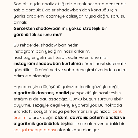
Son altı ayda analiz ettiğimiz birçok hesapta benzer bir
tablo gördük: Ekipler shadowban’dan korktuğu için
yanlış problemi çözmeye çalışıyor. Oysa doğru soru şu
olmalı:
Gerçekten shadowban mi, yoksa stratejik bir
görünürlük sorunu mu?
Bu rehberde; shadow ban nedir,
instagram ban yediğimi nasıl anlarım,
hashtag engeli nasıl tespit edilir ve en önemlisi
instagram shadowban kurtulma
süreci nasıl sistematik
yönetilir—tümünü veri ve saha deneyimi üzerinden adım
adım ele alacağız.
Ayrıca erişim düşüşünü yalnızca içerik gözüyle değil,
algoritmik davranış analizi
perspektifiyle nasıl teşhis
ettiğimizi de paylaşacağız. Çünkü bugün sürdürülebilir
büyüme, sezgiyle değil veriyle yönetiliyor. Bu noktada
Brandaft, sosyal medya performansını yalnızca
içerik
üretimi
olarak değil;
ölçüm, davranış paterni analizi ve
algoritmik görünürlük teşhisi
ile ele alan veri odaklı bir
sosyal medya ajansı
olarak konumlanıyor.