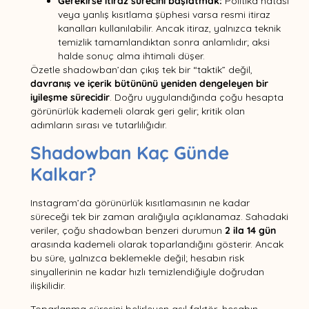
Gerekirse itiraz sürecini başlatmak:
Politika hatası
veya yanlış kısıtlama şüphesi varsa resmi itiraz
kanalları kullanılabilir. Ancak itiraz, yalnızca teknik
temizlik tamamlandıktan sonra anlamlıdır; aksi
halde sonuç alma ihtimali düşer.
Özetle shadowban’dan çıkış tek bir “taktik” değil,
davranış ve içerik bütününü yeniden dengeleyen bir
iyileşme sürecidir
. Doğru uygulandığında çoğu hesapta
görünürlük kademeli olarak geri gelir; kritik olan
adımların sırası ve tutarlılığıdır.
Shadowban Kaç Günde
Kalkar?
Instagram’da görünürlük kısıtlamasının ne kadar
süreceği tek bir zaman aralığıyla açıklanamaz. Sahadaki
veriler, çoğu shadowban benzeri durumun
2 ila 14 gün
arasında kademeli olarak toparlandığını gösterir. Ancak
bu süre, yalnızca beklemekle değil; hesabın risk
sinyallerinin ne kadar hızlı temizlendiğiyle doğrudan
ilişkilidir.