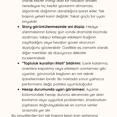
olarak keşfet trafiği alan bir hesabın aniden
neredeyse hiç keşfet gösterimi almaması,
algoritmik dağıtımın daraldığına işaret eder. Tek
başına yeterli kanıt değildir, fakat güçlü bir uyarı
sinyalidir.
Story görüntülenmesinde ani düşüş:
Hikâye
izlenmelerinin birkaç gün içinde dramatik biçimde
azalması, takipçi kitlesiyle etkileşim bağının
zayıfladığını veya hesabın güven skorunun
düştüğünü gösterebilir. Özellikle eş zamanlı olarak
diğer metrikler de düşüyorsa dikkatle
incelenmelidir.
“Topluluk kuralları ihlali” bildirimi:
İçerik kaldırma,
önerilere kapatma veya etkileşim sınırlaması gibi
uyarılar, görünürlük kaybının en net teknik
işaretlerinden biridir. Bu noktada sorun yalnızca
performans değil, politika uyumluluğudur.
Hesap durumunda uyarı görünmesi:
Ayarlar
bölümündeki hesap durumu ekranında yer alan
kısıtlama veya uygunluk problemleri, shadowban
şüphesini doğrulayabilecek en somut veriler
arasında yer alır.
Bu sinyallerden biri tek başına kesin ban anlamına