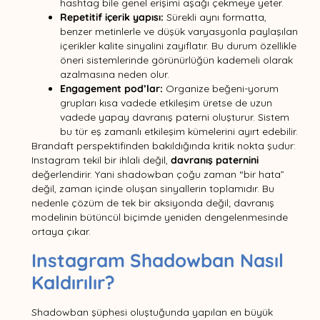
hashtag bile genel erişimi aşağı çekmeye yeter.
Repetitif içerik yapısı:
Sürekli aynı formatta,
benzer metinlerle ve düşük varyasyonla paylaşılan
içerikler kalite sinyalini zayıflatır. Bu durum özellikle
öneri sistemlerinde görünürlüğün kademeli olarak
azalmasına neden olur.
Engagement pod’lar:
Organize beğeni-yorum
grupları kısa vadede etkileşim üretse de uzun
vadede yapay davranış paterni oluşturur. Sistem
bu tür eş zamanlı etkileşim kümelerini ayırt edebilir.
Brandaft perspektifinden bakıldığında kritik nokta şudur:
Instagram tekil bir ihlali değil,
davranış paternini
değerlendirir. Yani shadowban çoğu zaman “bir hata”
değil, zaman içinde oluşan sinyallerin toplamıdır. Bu
nedenle çözüm de tek bir aksiyonda değil; davranış
modelinin bütüncül biçimde yeniden dengelenmesinde
ortaya çıkar.
Instagram Shadowban Nasıl
Kaldırılır?
Shadowban şüphesi oluştuğunda yapılan en büyük