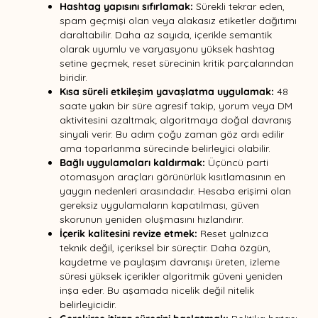
Hashtag yapısını sıfırlamak:
Sürekli tekrar eden,
spam geçmişi olan veya alakasız etiketler dağıtımı
daraltabilir. Daha az sayıda, içerikle semantik
olarak uyumlu ve varyasyonu yüksek hashtag
setine geçmek, reset sürecinin kritik parçalarından
biridir.
Kısa süreli etkileşim yavaşlatma uygulamak:
48
saate yakın bir süre agresif takip, yorum veya DM
aktivitesini azaltmak; algoritmaya doğal davranış
sinyali verir. Bu adım çoğu zaman göz ardı edilir
ama toparlanma sürecinde belirleyici olabilir.
Bağlı uygulamaları kaldırmak:
Üçüncü parti
otomasyon araçları görünürlük kısıtlamasının en
yaygın nedenleri arasındadır. Hesaba erişimi olan
gereksiz uygulamaların kapatılması, güven
skorunun yeniden oluşmasını hızlandırır.
İçerik kalitesini revize etmek:
Reset yalnızca
teknik değil, içeriksel bir süreçtir. Daha özgün,
kaydetme ve paylaşım davranışı üreten, izleme
süresi yüksek içerikler algoritmik güveni yeniden
inşa eder. Bu aşamada nicelik değil nitelik
belirleyicidir.