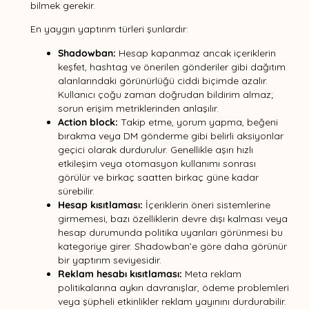
bilmek gerekir.
En yaygın yaptırım türleri şunlardır:
Shadowban:
Hesap kapanmaz ancak içeriklerin
keşfet, hashtag ve önerilen gönderiler gibi dağıtım
alanlarındaki görünürlüğü ciddi biçimde azalır.
Kullanıcı çoğu zaman doğrudan bildirim almaz;
sorun erişim metriklerinden anlaşılır.
Action block:
Takip etme, yorum yapma, beğeni
bırakma veya DM gönderme gibi belirli aksiyonlar
geçici olarak durdurulur. Genellikle aşırı hızlı
etkileşim veya otomasyon kullanımı sonrası
görülür ve birkaç saatten birkaç güne kadar
sürebilir.
Hesap kısıtlaması:
İçeriklerin öneri sistemlerine
girmemesi, bazı özelliklerin devre dışı kalması veya
hesap durumunda politika uyarıları görünmesi bu
kategoriye girer. Shadowban’e göre daha görünür
bir yaptırım seviyesidir.
Reklam hesabı kısıtlaması:
Meta reklam
politikalarına aykırı davranışlar, ödeme problemleri
veya şüpheli etkinlikler reklam yayınını durdurabilir.