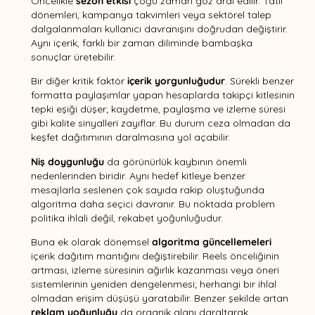
Öncelikle
sezon etkisi
çoğu zaman göz ardı edilir. Tatil
dönemleri, kampanya takvimleri veya sektörel talep
dalgalanmaları kullanıcı davranışını doğrudan değiştirir.
Aynı içerik, farklı bir zaman diliminde bambaşka
sonuçlar üretebilir.
Bir diğer kritik faktör
içerik yorgunluğudur
. Sürekli benzer
formatta paylaşımlar yapan hesaplarda takipçi kitlesinin
tepki eşiği düşer; kaydetme, paylaşma ve izleme süresi
gibi kalite sinyalleri zayıflar. Bu durum ceza olmadan da
keşfet dağıtımının daralmasına yol açabilir.
Niş doygunluğu
da görünürlük kaybının önemli
nedenlerinden biridir. Aynı hedef kitleye benzer
mesajlarla seslenen çok sayıda rakip oluştuğunda
algoritma daha seçici davranır. Bu noktada problem
politika ihlali değil, rekabet yoğunluğudur.
Buna ek olarak dönemsel
algoritma güncellemeleri
içerik dağıtım mantığını değiştirebilir. Reels önceliğinin
artması, izleme süresinin ağırlık kazanması veya öneri
sistemlerinin yeniden dengelenmesi; herhangi bir ihlal
olmadan erişim düşüşü yaratabilir. Benzer şekilde artan
reklam yoğunluğu
da organik alanı daraltarak