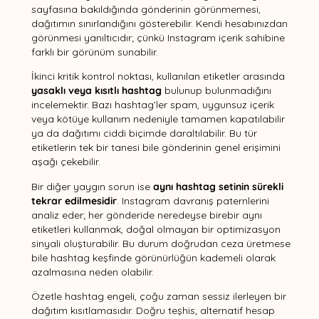
sayfasına bakıldığında gönderinin görünmemesi,
dağıtımın sınırlandığını gösterebilir. Kendi hesabınızdan
görünmesi yanıltıcıdır; çünkü Instagram içerik sahibine
farklı bir görünüm sunabilir.
İkinci kritik kontrol noktası, kullanılan etiketler arasında
yasaklı veya kısıtlı hashtag
bulunup bulunmadığını
incelemektir. Bazı hashtag’ler spam, uygunsuz içerik
veya kötüye kullanım nedeniyle tamamen kapatılabilir
ya da dağıtımı ciddi biçimde daraltılabilir. Bu tür
etiketlerin tek bir tanesi bile gönderinin genel erişimini
aşağı çekebilir.
Bir diğer yaygın sorun ise
aynı hashtag setinin sürekli
tekrar edilmesidir
. Instagram davranış paternlerini
analiz eder; her gönderide neredeyse birebir aynı
etiketleri kullanmak, doğal olmayan bir optimizasyon
sinyali oluşturabilir. Bu durum doğrudan ceza üretmese
bile hashtag keşfinde görünürlüğün kademeli olarak
azalmasına neden olabilir.
Özetle hashtag engeli, çoğu zaman sessiz ilerleyen bir
dağıtım kısıtlamasıdır. Doğru teşhis; alternatif hesap