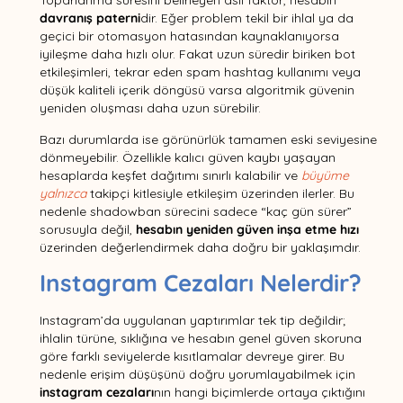
Toparlanma süresini belirleyen asıl faktör, hesabın
davranış paterni
dir. Eğer problem tekil bir ihlal ya da
geçici bir otomasyon hatasından kaynaklanıyorsa
iyileşme daha hızlı olur. Fakat uzun süredir biriken bot
etkileşimleri, tekrar eden spam hashtag kullanımı veya
düşük kaliteli içerik döngüsü varsa algoritmik güvenin
yeniden oluşması daha uzun sürebilir.
Bazı durumlarda ise görünürlük tamamen eski seviyesine
dönmeyebilir. Özellikle kalıcı güven kaybı yaşayan
hesaplarda keşfet dağıtımı sınırlı kalabilir ve
büyüme
yalnızca
takipçi kitlesiyle etkileşim üzerinden ilerler. Bu
nedenle shadowban sürecini sadece “kaç gün sürer”
sorusuyla değil,
hesabın yeniden güven inşa etme hızı
üzerinden değerlendirmek daha doğru bir yaklaşımdır.
Instagram Cezaları Nelerdir?
Instagram’da uygulanan yaptırımlar tek tip değildir;
ihlalin türüne, sıklığına ve hesabın genel güven skoruna
göre farklı seviyelerde kısıtlamalar devreye girer. Bu
nedenle erişim düşüşünü doğru yorumlayabilmek için
instagram cezaları
nın hangi biçimlerde ortaya çıktığını