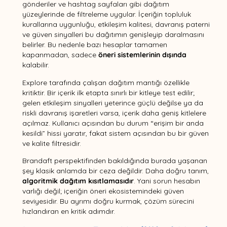
gönderiler ve hashtag sayfaları gibi dağıtım
yüzeylerinde de filtreleme uygular. İçeriğin topluluk
kurallarına uygunluğu, etkileşim kalitesi, davranış paterni
ve güven sinyalleri bu dağıtımın genişleyip daralmasını
belirler. Bu nedenle bazı hesaplar tamamen
kapanmadan, sadece
öneri sistemlerinin dışında
kalabilir.
Explore tarafında çalışan dağıtım mantığı özellikle
kritiktir. Bir içerik ilk etapta sınırlı bir kitleye test edilir;
gelen etkileşim sinyalleri yeterince güçlü değilse ya da
riskli davranış işaretleri varsa, içerik daha geniş kitlelere
açılmaz. Kullanıcı açısından bu durum “erişim bir anda
kesildi” hissi yaratır, fakat sistem açısından bu bir güven
ve kalite filtresidir.
Brandaft perspektifinden bakıldığında burada yaşanan
şey klasik anlamda bir ceza değildir. Daha doğru tanım,
algoritmik dağıtım kısıtlamasıdır
. Yani sorun hesabın
varlığı değil; içeriğin öneri ekosistemindeki güven
seviyesidir. Bu ayrımı doğru kurmak, çözüm sürecini
hızlandıran en kritik adımdır.