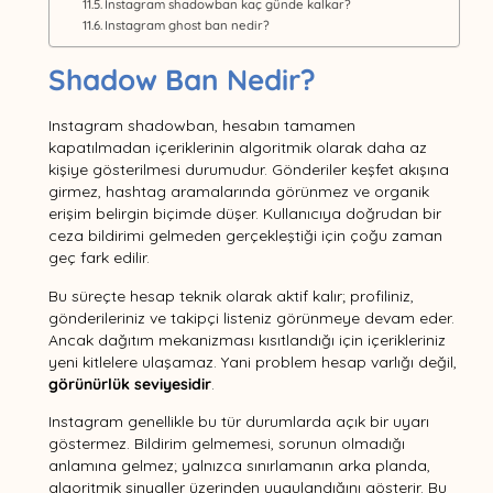
Instagram shadowban kaç günde kalkar?
Instagram ghost ban nedir?
Shadow Ban Nedir?
Instagram shadowban, hesabın tamamen
kapatılmadan içeriklerinin algoritmik olarak daha az
kişiye gösterilmesi durumudur. Gönderiler keşfet akışına
girmez, hashtag aramalarında görünmez ve organik
erişim belirgin biçimde düşer. Kullanıcıya doğrudan bir
ceza bildirimi gelmeden gerçekleştiği için çoğu zaman
geç fark edilir.
Bu süreçte hesap teknik olarak aktif kalır; profiliniz,
gönderileriniz ve takipçi listeniz görünmeye devam eder.
Ancak dağıtım mekanizması kısıtlandığı için içerikleriniz
yeni kitlelere ulaşamaz. Yani problem hesap varlığı değil,
görünürlük seviyesidir
.
Instagram genellikle bu tür durumlarda açık bir uyarı
göstermez. Bildirim gelmemesi, sorunun olmadığı
anlamına gelmez; yalnızca sınırlamanın arka planda,
algoritmik sinyaller üzerinden uygulandığını gösterir. Bu